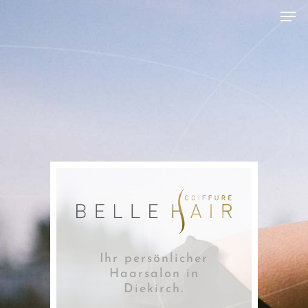
Hit enter to search or ESC to close
Ihr persönlicher
Haarsalon in
Diekirch.